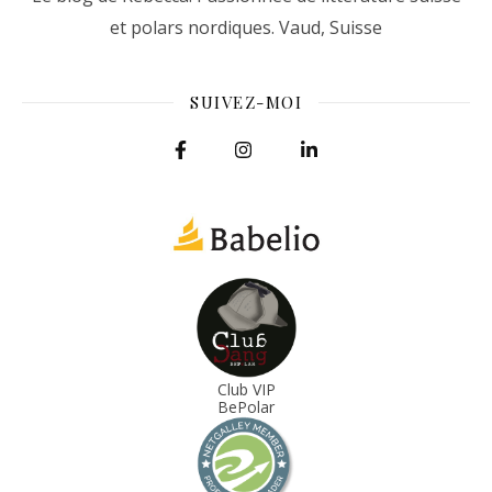
et polars nordiques. Vaud, Suisse
SUIVEZ-MOI
Club VIP
BePolar