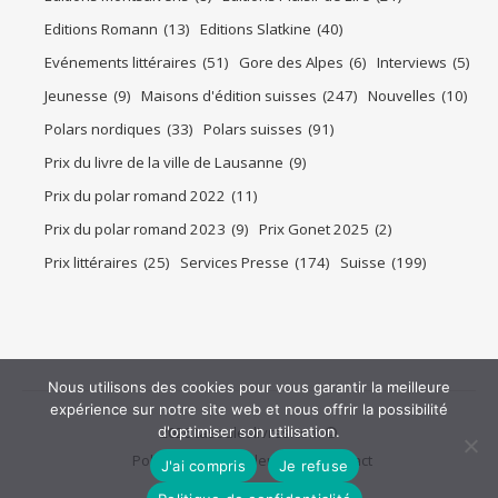
Editions Romann
(13)
Editions Slatkine
(40)
Evénements littéraires
(51)
Gore des Alpes
(6)
Interviews
(5)
Jeunesse
(9)
Maisons d'édition suisses
(247)
Nouvelles
(10)
Polars nordiques
(33)
Polars suisses
(91)
Prix du livre de la ville de Lausanne
(9)
Prix du polar romand 2022
(11)
Prix du polar romand 2023
(9)
Prix Gonet 2025
(2)
Prix littéraires
(25)
Services Presse
(174)
Suisse
(199)
Nous utilisons des cookies pour vous garantir la meilleure
expérience sur notre site web et nous offrir la possibilité
2026 tasouleslivres.com ©
d'optimiser son utilisation.
Politique de confidentialité
Contact
J'ai compris
Je refuse