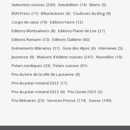
Auteur(e)s suisses
(266)
Autoédition
(14)
Bilans
(5)
BSN Press
(11)
Bêta-lectures
(6)
Coulisses du blog
(9)
Coups de cœur
(19)
Editions Favre
(12)
Editions Montsalvens
(8)
Editions Plaisir de Lire
(21)
Editions Romann
(13)
Editions Slatkine
(40)
Evénements littéraires
(51)
Gore des Alpes
(6)
Interviews
(5)
Jeunesse
(9)
Maisons d'édition suisses
(247)
Nouvelles
(10)
Polars nordiques
(33)
Polars suisses
(91)
Prix du livre de la ville de Lausanne
(9)
Prix du polar romand 2022
(11)
Prix du polar romand 2023
(9)
Prix Gonet 2025
(2)
Prix littéraires
(25)
Services Presse
(174)
Suisse
(199)