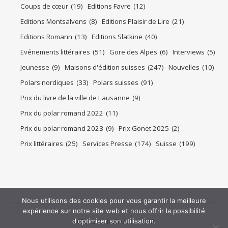
Coups de cœur
(19)
Editions Favre
(12)
Editions Montsalvens
(8)
Editions Plaisir de Lire
(21)
Editions Romann
(13)
Editions Slatkine
(40)
Evénements littéraires
(51)
Gore des Alpes
(6)
Interviews
(5)
Jeunesse
(9)
Maisons d'édition suisses
(247)
Nouvelles
(10)
Polars nordiques
(33)
Polars suisses
(91)
Prix du livre de la ville de Lausanne
(9)
Prix du polar romand 2022
(11)
Prix du polar romand 2023
(9)
Prix Gonet 2025
(2)
Prix littéraires
(25)
Services Presse
(174)
Suisse
(199)
Nous utilisons des cookies pour vous garantir la meilleure
expérience sur notre site web et nous offrir la possibilité
d'optimiser son utilisation.
2026 tasouleslivres.com ©