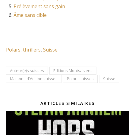
Prélèvement sans gain
Âme sans cible
Polars, thrillers
, 
Suisse
Auteur(e)s suisses
Editions Montsalvens
Maisons d'édition suisses
Polars suisses
Suisse
ARTICLES SIMILAIRES