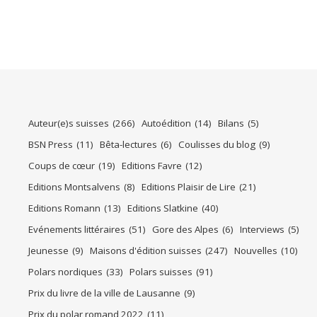
Auteur(e)s suisses
(266)
Autoédition
(14)
Bilans
(5)
BSN Press
(11)
Bêta-lectures
(6)
Coulisses du blog
(9)
Coups de cœur
(19)
Editions Favre
(12)
Editions Montsalvens
(8)
Editions Plaisir de Lire
(21)
Editions Romann
(13)
Editions Slatkine
(40)
Evénements littéraires
(51)
Gore des Alpes
(6)
Interviews
(5)
Jeunesse
(9)
Maisons d'édition suisses
(247)
Nouvelles
(10)
Polars nordiques
(33)
Polars suisses
(91)
Prix du livre de la ville de Lausanne
(9)
Prix du polar romand 2022
(11)