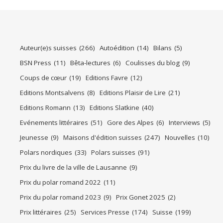
Auteur(e)s suisses
(266)
Autoédition
(14)
Bilans
(5)
BSN Press
(11)
Bêta-lectures
(6)
Coulisses du blog
(9)
Coups de cœur
(19)
Editions Favre
(12)
Editions Montsalvens
(8)
Editions Plaisir de Lire
(21)
Editions Romann
(13)
Editions Slatkine
(40)
Evénements littéraires
(51)
Gore des Alpes
(6)
Interviews
(5)
Jeunesse
(9)
Maisons d'édition suisses
(247)
Nouvelles
(10)
Polars nordiques
(33)
Polars suisses
(91)
Prix du livre de la ville de Lausanne
(9)
Prix du polar romand 2022
(11)
Prix du polar romand 2023
(9)
Prix Gonet 2025
(2)
Prix littéraires
(25)
Services Presse
(174)
Suisse
(199)