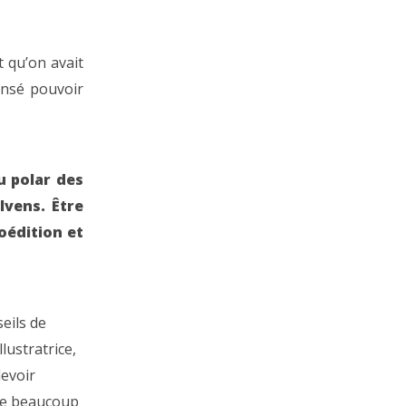
t qu’on avait
pensé pouvoir
u polar des
vens. Être
oédition et
seils de
lustratrice,
devoir
tre beaucoup