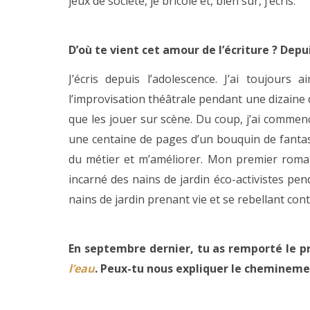
jeux de société, je bricole et, bien sûr, j’écris.
D’où te vient cet amour de l’écriture ? Depu
J’écris depuis l’adolescence. J’ai toujours a
l’improvisation théâtrale pendant une dizaine d
que les jouer sur scène. Du coup, j’ai commen
une centaine de pages d’un bouquin de fantasy
du métier et m’améliorer. Mon premier roman 
incarné des nains de jardin éco-activistes pe
nains de jardin prenant vie et se rebellant cont
En septembre dernier, tu as remporté le p
l’eau
. Peux-tu nous expliquer le cheminemen