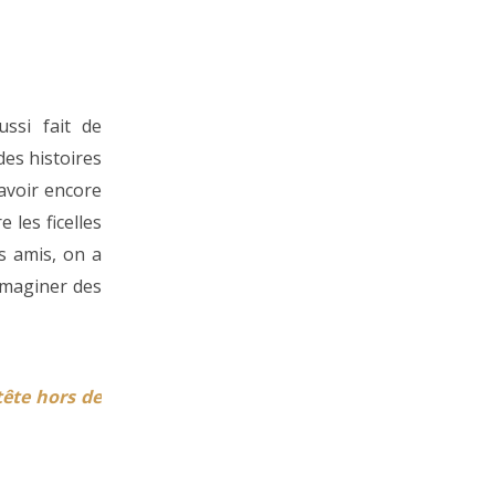
aussi fait de
des histoires
 avoir encore
 les ficelles
s amis, on a
 imaginer des
tête hors de