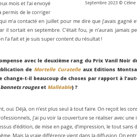
Septembre 2023 © Céline
eux mois et l’ai envoyé
a permis de le corriger
, qui m’a contacté en juillet pour me dire que j’avais gagné e
r il sortait en septembre. C’était fou, je n’aurais jamais 
l’a fait et je suis super content du résultat !
compense avec le deuxième rang du Prix Vanil Noir d
ublication de
Mortelle Curatelle
aux Editions Montsal
 change-t-il beaucoup de choses par rapport à l’aut
s bonnets rouges
et
Malléable
) ?
, oui. Déjà, on n’est plus seul à tout faire. On reçoit les con
ofessionnels, j’ai pu voir la couverture se réaliser avec une il
essus d’édition, de mise en page, d’impression, le tout sans 
ême. Mais la vraie différence vient dans la diffusion. On en