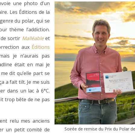
envoie une photo d’un
ire. Les Éditions de la
 genre du polar, qui se
ur thème l’addiction.
 de sortir
Malléable
et
orrection aux
Éditions
mais je n’aurais pas
adline était en mai je
 me dit qu’elle part se
a a fait tilt. Je me suis
gner dans un lac à 6°C.
ait trop bête de ne pas
ient relu mes anciens
Soirée de remise du Prix du Polar de
er un petit comité de