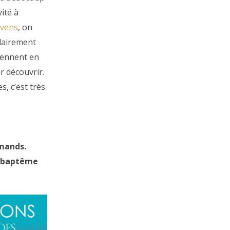
ité à
vens
, on
clairement
iennent en
ur découvrir.
s, c’est très
omands.
le baptême