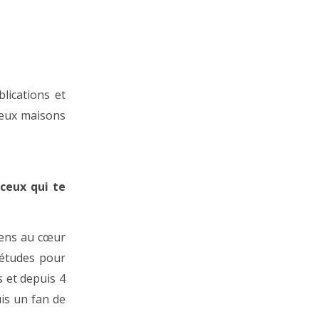
lications et
deux maisons
 ceux qui te
llens au cœur
 études pour
 et depuis 4
uis un fan de