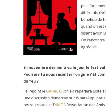
plus facilemen
différents évé
bénéficie de l’
quand on est 
disant avoir l
On rencontre a
agréable.
En novembre dernier a vu le jour le festiva
Pourrais-tu nous raconter l’origine ? Et c
du feu ?
J’ai rejoint le
GAHeLiG
(on en reparlera juste ap
une discussion démarrait sur WhatsApp, parlan
notre groupe et l’
AMDA
(Association des Amis 