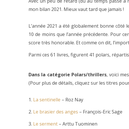
Avec un peu de retard (dû au temps passé à me
mon bilan 2021. Mieux vaut tard que jamais !
L’année 2021 a été globalement bonne côté le
10 de moins que l’année précédente. Pour cert
score très honorable. Et comme on dit, l’importa
Parmi ces 61 livres, figurent 41 polars, réparti
Dans la catégorie Polars/thrillers
, voici me
(Pour plus de détails, cliquez sur les titres pour
1.
La sentinelle
– Roz Nay
2.
Le brasier des anges
– François-Eric Sage
3.
Le serment
– Arttu Tuominen