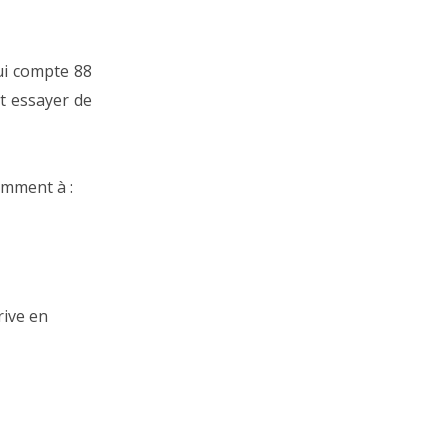
i compte 88
et essayer de
amment à :
rive en