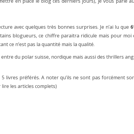
ttre en place le blog ces derniers jours), je vous parle a
cture avec quelques très bonnes surprises. Je n’ai lu que
6
ains blogueurs, ce chiffre paraitra ridicule mais pour moi 
nt ce n’est pas la quantité mais la qualité.
s entre du polar suisse, nordique mais aussi des thrillers an
s 5 livres préférés. A noter qu’ils ne sont pas forcément sor
 lire les articles complets)