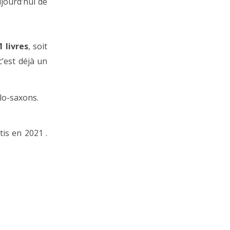
ujourd’hui de
1 livres
, soit
c’est déjà un
glo-saxons.
tis en 2021 .