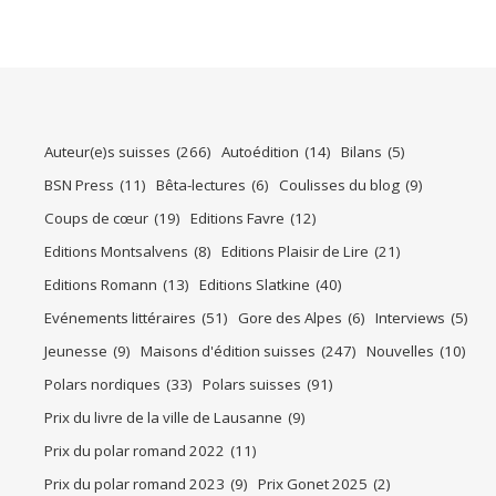
Auteur(e)s suisses
(266)
Autoédition
(14)
Bilans
(5)
BSN Press
(11)
Bêta-lectures
(6)
Coulisses du blog
(9)
Coups de cœur
(19)
Editions Favre
(12)
Editions Montsalvens
(8)
Editions Plaisir de Lire
(21)
Editions Romann
(13)
Editions Slatkine
(40)
Evénements littéraires
(51)
Gore des Alpes
(6)
Interviews
(5)
Jeunesse
(9)
Maisons d'édition suisses
(247)
Nouvelles
(10)
Polars nordiques
(33)
Polars suisses
(91)
Prix du livre de la ville de Lausanne
(9)
Prix du polar romand 2022
(11)
Prix du polar romand 2023
(9)
Prix Gonet 2025
(2)