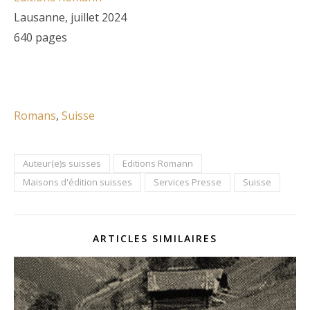
Lausanne, juillet 2024
640 pages
Romans
, 
Suisse
Auteur(e)s suisses
Editions Romann
Maisons d'édition suisses
Services Presse
Suisse
ARTICLES SIMILAIRES