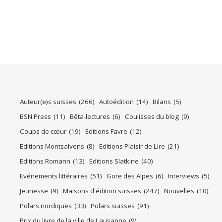
Auteur(e)s suisses
(266)
Autoédition
(14)
Bilans
(5)
BSN Press
(11)
Bêta-lectures
(6)
Coulisses du blog
(9)
Coups de cœur
(19)
Editions Favre
(12)
Editions Montsalvens
(8)
Editions Plaisir de Lire
(21)
Editions Romann
(13)
Editions Slatkine
(40)
Evénements littéraires
(51)
Gore des Alpes
(6)
Interviews
(5)
Jeunesse
(9)
Maisons d'édition suisses
(247)
Nouvelles
(10)
Polars nordiques
(33)
Polars suisses
(91)
Prix du livre de la ville de Lausanne
(9)