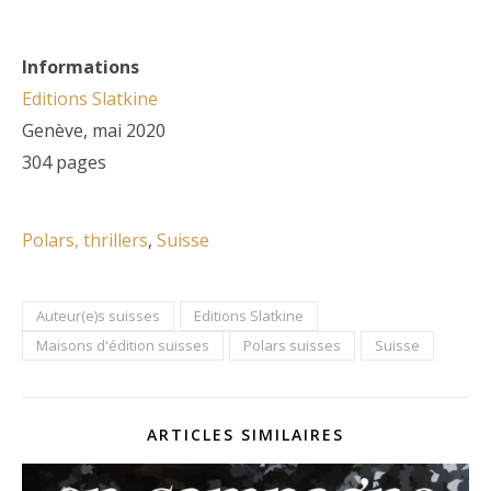
Informations
Editions Slatkine
Genève, mai 2020
304 pages
Polars, thrillers
, 
Suisse
Auteur(e)s suisses
Editions Slatkine
Maisons d'édition suisses
Polars suisses
Suisse
ARTICLES SIMILAIRES