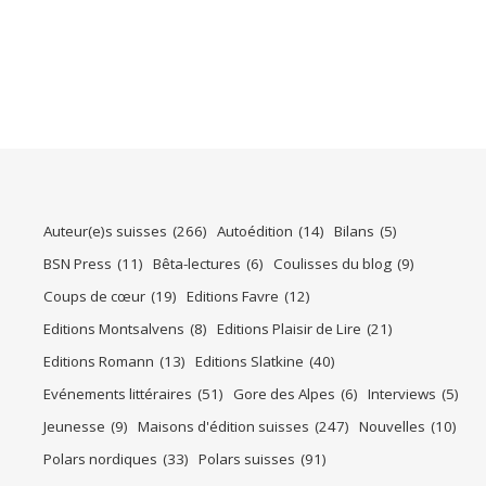
Auteur(e)s suisses
(266)
Autoédition
(14)
Bilans
(5)
BSN Press
(11)
Bêta-lectures
(6)
Coulisses du blog
(9)
Coups de cœur
(19)
Editions Favre
(12)
Editions Montsalvens
(8)
Editions Plaisir de Lire
(21)
Editions Romann
(13)
Editions Slatkine
(40)
Evénements littéraires
(51)
Gore des Alpes
(6)
Interviews
(5)
Jeunesse
(9)
Maisons d'édition suisses
(247)
Nouvelles
(10)
Polars nordiques
(33)
Polars suisses
(91)