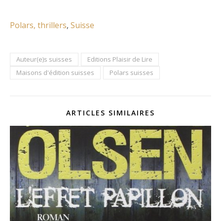
Polars, thrillers
, 
Suisse
Auteur(e)s suisses
Editions Plaisir de Lire
Maisons d'édition suisses
Polars suisses
ARTICLES SIMILAIRES