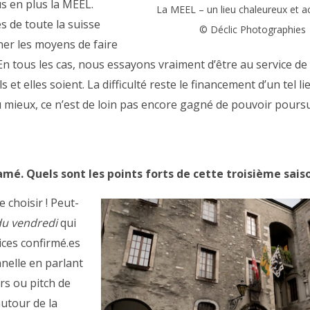
us en plus la MEEL.
La MEEL – un lieu chaleureux et ac
s de toute la suisse
© Déclic Photographies
nner les moyens de faire
. En tous les cas, nous essayons vraiment d’être au service de 
ls et elles soient. La difficulté reste le financement d’un tel li
u mieux, ce n’est de loin pas encore gagné de pouvoir pours
é. Quels sont les points forts de cette troisième sais
 choisir ! Peut-
 du vendredi
qui
ices confirmé.es
nnelle en parlant
rs ou pitch de
autour de la