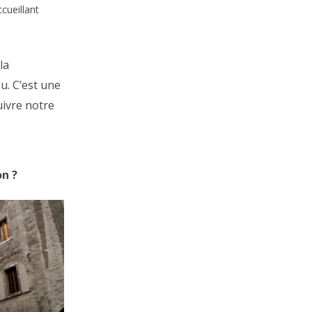
cueillant
la
eu. C’est une
uivre notre
on ?