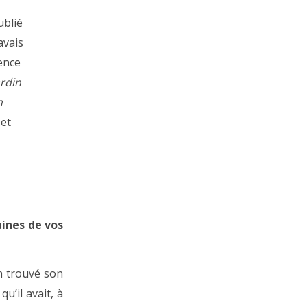
ublié
avais
ence
ardin
n
 et
aines de vos
n trouvé son
u’il avait, à