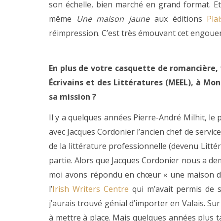
son échelle, bien marché en grand format. Et 
même
Une maison jaune
aux éditions
Pla
réimpression. C’est très émouvant cet engoue
En plus de votre casquette de romancière, v
Écrivains et des Littératures (MEEL), à Mo
sa mission ?
Il y a quelques années Pierre-André Milhit, le 
avec Jacques Cordonier l’ancien chef de service 
de la littérature professionnelle (devenu Littér
partie. Alors que Jacques Cordonier nous a dem
moi avons répondu en chœur « une maison des é
l’
Irish Writers Centre
qui m’avait permis de s
j’aurais trouvé génial d’importer en Valais. Su
à mettre à place. Mais quelques années plus ta