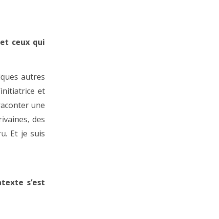
 et ceux qui
lques autres
nitiatrice et
e raconter une
ivaines, des
u. Et je suis
texte s’est