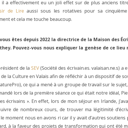
il a effectivement eu un joli effet sur de plus anciens tit
isir de Lire
aussi sous les rotatives pour sa cinquième
ment et cela me touche beaucoup.
ous êtes depuis 2022 la directrice de la Maison des Écr
nthey. Pouvez-vous nous expliquer la genèse de ce lieu
président de la
SEV
(Société des écrivain.es. valaisan.ne.s) a 
de la Culture en Valais afin de réfléchir à un dispositif de s
aturePro), ce qui a mené à un groupe de travail sur le sujet, d
andé lors de la première séance ce qui était notre idéal, Pi
crivains ». En effet, lors de mon séjour en Irlande, j’ava
uivre de nombreux cours, de trouver ma légitimité d’écri
r le moment nous en avons ri car il y avait d’autres soutiens
rd, à la faveur des projets de transformation qui ont été m