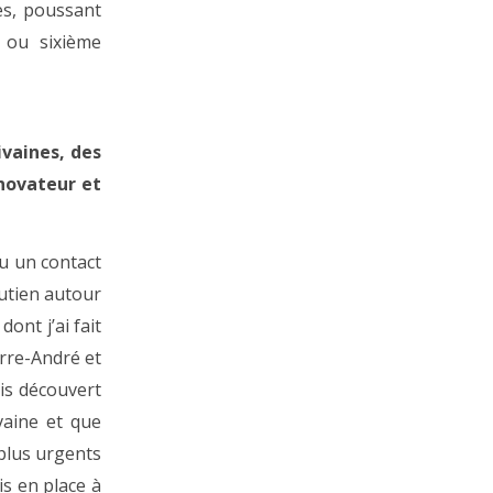
res, poussant
 ou sixième
ivaines, des
 novateur et
eu un contact
outien autour
ont j’ai fait
erre-André et
is découvert
vaine et que
 plus urgents
is en place à