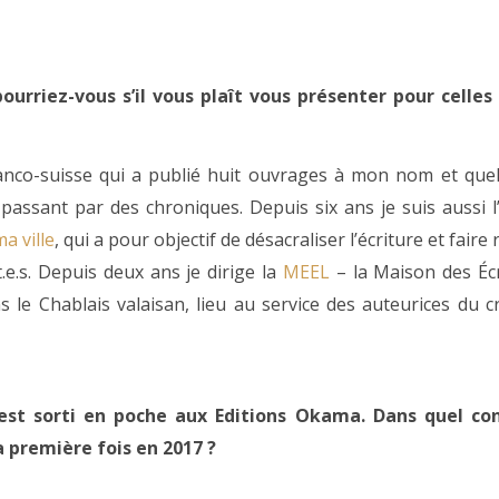
pourriez-vous s’il vous plaît vous présenter pour celles
franco-suisse qui a publié huit ouvrages à mon nom et que
passant par des chroniques. Depuis six ans je suis aussi l’i
ma ville
, qui a pour objectif de désacraliser l’écriture et fair
.e.s. Depuis deux ans je dirige la
MEEL
– la Maison des Écr
 le Chablais valaisan, lieu au service des auteurices du cr
st sorti en poche aux Editions Okama. Dans quel con
la première fois en 2017 ?