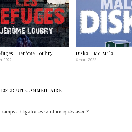
efuges – Jérôme Loubry
Diskø – Mo Malø
er 2022
6 mars 2022
AISSER UN COMMENTAIRE
champs obligatoires sont indiqués avec
*