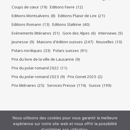
Coups de cœur
(19)
Editions Favre
(12)
Editions Montsalvens
(8)
Editions Plaisir de Lire
(21)
Editions Romann
(13)
Editions Slatkine
(40)
Evénements littéraires
(51)
Gore des Alpes
(6)
Interviews
(5)
Jeunesse
(9)
Maisons d'édition suisses
(247)
Nouvelles
(10)
Polars nordiques
(33)
Polars suisses
(91)
Prix du livre de la ville de Lausanne
(9)
Prix du polar romand 2022
(11)
Prix du polar romand 2023
(9)
Prix Gonet 2025
(2)
Prix littéraires
(25)
Services Presse
(174)
Suisse
(199)
Nous utilisons des cookies pour vous garantir la meilleure
expérience sur notre site web et nous offrir la possibilité
2026 tasouleslivres.com ©
d'optimiser son utilisation.