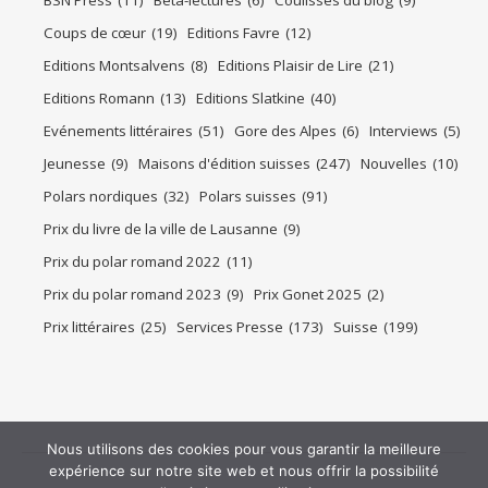
BSN Press
(11)
Bêta-lectures
(6)
Coulisses du blog
(9)
Coups de cœur
(19)
Editions Favre
(12)
Editions Montsalvens
(8)
Editions Plaisir de Lire
(21)
Editions Romann
(13)
Editions Slatkine
(40)
Evénements littéraires
(51)
Gore des Alpes
(6)
Interviews
(5)
Jeunesse
(9)
Maisons d'édition suisses
(247)
Nouvelles
(10)
Polars nordiques
(32)
Polars suisses
(91)
Prix du livre de la ville de Lausanne
(9)
Prix du polar romand 2022
(11)
Prix du polar romand 2023
(9)
Prix Gonet 2025
(2)
Prix littéraires
(25)
Services Presse
(173)
Suisse
(199)
Nous utilisons des cookies pour vous garantir la meilleure
expérience sur notre site web et nous offrir la possibilité