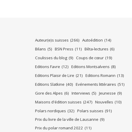
Auteur(e)s suisses
(266)
Autoédition
(14)
Bilans
(5)
BSN Press
(11)
Bêta-lectures
(6)
Coulisses du blog
(9)
Coups de cœur
(19)
Editions Favre
(12)
Editions Montsalvens
(8)
Editions Plaisir de Lire
(21)
Editions Romann
(13)
Editions Slatkine
(40)
Evénements littéraires
(51)
Gore des Alpes
(6)
Interviews
(5)
Jeunesse
(9)
Maisons d'édition suisses
(247)
Nouvelles
(10)
Polars nordiques
(32)
Polars suisses
(91)
Prix du livre de la ville de Lausanne
(9)
Prix du polar romand 2022
(11)