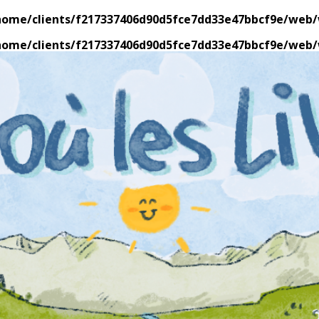
home/clients/f217337406d90d5fce7dd33e47bbcf9e/web/w
home/clients/f217337406d90d5fce7dd33e47bbcf9e/web/w