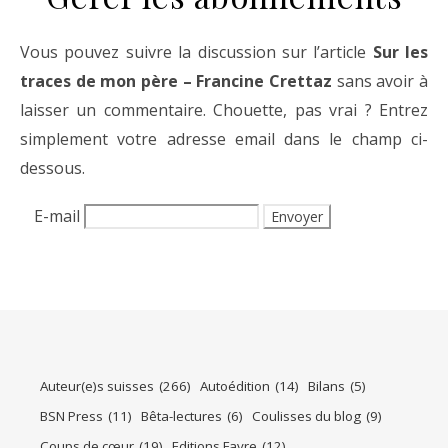
Vous pouvez suivre la discussion sur l’article
Sur les
traces de mon père – Francine Crettaz
sans avoir à
laisser un commentaire. Chouette, pas vrai ? Entrez
simplement votre adresse email dans le champ ci-
dessous.
E-mail
Auteur(e)s suisses
(266)
Autoédition
(14)
Bilans
(5)
BSN Press
(11)
Bêta-lectures
(6)
Coulisses du blog
(9)
Coups de cœur
(19)
Editions Favre
(12)