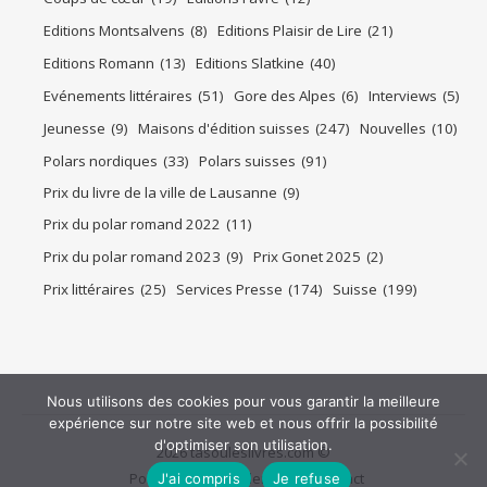
Editions Montsalvens
(8)
Editions Plaisir de Lire
(21)
Editions Romann
(13)
Editions Slatkine
(40)
Evénements littéraires
(51)
Gore des Alpes
(6)
Interviews
(5)
Jeunesse
(9)
Maisons d'édition suisses
(247)
Nouvelles
(10)
Polars nordiques
(33)
Polars suisses
(91)
Prix du livre de la ville de Lausanne
(9)
Prix du polar romand 2022
(11)
Prix du polar romand 2023
(9)
Prix Gonet 2025
(2)
Prix littéraires
(25)
Services Presse
(174)
Suisse
(199)
Nous utilisons des cookies pour vous garantir la meilleure
expérience sur notre site web et nous offrir la possibilité
d'optimiser son utilisation.
2026 tasouleslivres.com ©
Politique de confidentialité
Contact
J'ai compris
Je refuse