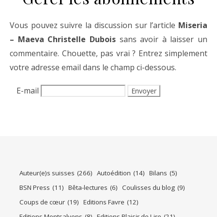
Vous pouvez suivre la discussion sur l’article
Miseria
– Maeva Christelle Dubois
sans avoir à laisser un
commentaire. Chouette, pas vrai ? Entrez simplement
votre adresse email dans le champ ci-dessous.
E-mail
Auteur(e)s suisses
(266)
Autoédition
(14)
Bilans
(5)
BSN Press
(11)
Bêta-lectures
(6)
Coulisses du blog
(9)
Coups de cœur
(19)
Editions Favre
(12)
Editions Montsalvens
(8)
Editions Plaisir de Lire
(21)