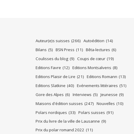
Auteur(e)s suisses
(266)
Autoédition
(14)
Bilans
(5)
BSN Press
(11)
Bêta-lectures
(6)
Coulisses du blog
(9)
Coups de cœur
(19)
Editions Favre
(12)
Editions Montsalvens
(8)
Editions Plaisir de Lire
(21)
Editions Romann
(13)
Editions Slatkine
(40)
Evénements littéraires
(51)
Gore des Alpes
(6)
Interviews
(5)
Jeunesse
(9)
Maisons d'édition suisses
(247)
Nouvelles
(10)
Polars nordiques
(33)
Polars suisses
(91)
Prix du livre de la ville de Lausanne
(9)
Prix du polar romand 2022
(11)