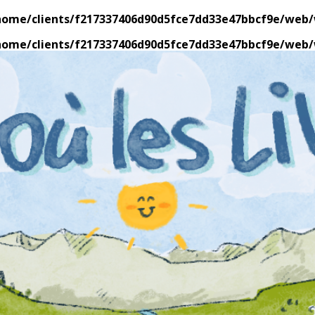
home/clients/f217337406d90d5fce7dd33e47bbcf9e/web/w
home/clients/f217337406d90d5fce7dd33e47bbcf9e/web/w