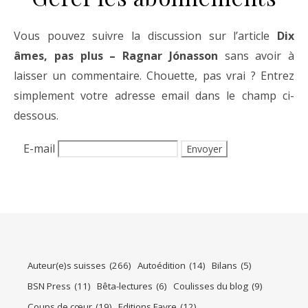
Vous pouvez suivre la discussion sur l’article
Dix
âmes, pas plus – Ragnar Jónasson
sans avoir à
laisser un commentaire. Chouette, pas vrai ? Entrez
simplement votre adresse email dans le champ ci-
dessous.
E-mail
Auteur(e)s suisses
(266)
Autoédition
(14)
Bilans
(5)
BSN Press
(11)
Bêta-lectures
(6)
Coulisses du blog
(9)
Coups de cœur
(19)
Editions Favre
(12)