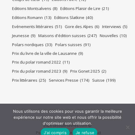
Editions Montsalvens
(8)
Editions Plaisir de Lire
(21)
Editions Romann
(13)
Editions Slatkine
(40)
Evénements littéraires
(51)
Gore des Alpes
(6)
Interviews
(5)
Jeunesse
(9)
Maisons d'édition suisses
(247)
Nouvelles
(10)
Polars nordiques
(33)
Polars suisses
(91)
Prix du livre de la ville de Lausanne
(9)
Prix du polar romand 2022
(11)
Prix du polar romand 2023
(9)
Prix Gonet 2025
(2)
Prix littéraires
(25)
Services Presse
(174)
Suisse
(199)
Nous utilisons des cookies pour vous garantir la meilleure
expérience sur notre site web et nous offrir la possibilité
d'optimiser son utilisation.
2026 tasouleslivres.com ©
Politique de confidentialité
Contact
J'ai compris
Je refuse