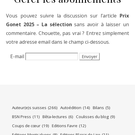
Vous pouvez suivre la discussion sur l’article
Prix
Gonet 2025 – La sélection
sans avoir à laisser un
commentaire. Chouette, pas vrai ? Entrez simplement
votre adresse email dans le champ ci-dessous.
E-mail
Auteur(e)s suisses
(266)
Autoédition
(14)
Bilans
(5)
BSN Press
(11)
Bêta-lectures
(6)
Coulisses du blog
(9)
Coups de cœur
(19)
Editions Favre
(12)
Editions Montsalvens
(8)
Editions Plaisir de Lire
(21)