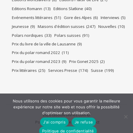
Editions Romann
(13)
Editions Slatkine
(40)
Evénements littéraires
(51)
Gore des Alpes
(6)
Interviews
(5)
Jeunesse
(9)
Maisons d'édition suisses
(247)
Nouvelles
(10)
Polars nordiques
(33)
Polars suisses
(91)
Prix du livre de la ville de Lausanne
(9)
Prix du polar romand 2022
(11)
Prix du polar romand 2023
(9)
Prix Gonet 2025
(2)
Prix littéraires
(25)
Services Presse
(174)
Suisse
(199)
Nous utilisons des cookies pour vous garantir la meilleure
expérience sur notre site web et nous offrir la possibilité
d'optimiser son utilisation.
2026 tasouleslivres.com ©
Politique de confidentialité
Contact
J'ai compris
Je refuse
Politique de confidentialité