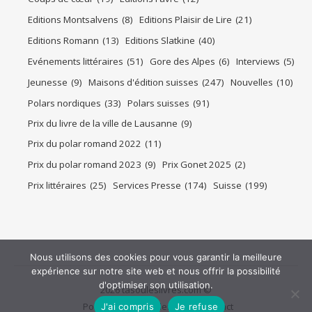
Editions Montsalvens
(8)
Editions Plaisir de Lire
(21)
Editions Romann
(13)
Editions Slatkine
(40)
Evénements littéraires
(51)
Gore des Alpes
(6)
Interviews
(5)
Jeunesse
(9)
Maisons d'édition suisses
(247)
Nouvelles
(10)
Polars nordiques
(33)
Polars suisses
(91)
Prix du livre de la ville de Lausanne
(9)
Prix du polar romand 2022
(11)
Prix du polar romand 2023
(9)
Prix Gonet 2025
(2)
Prix littéraires
(25)
Services Presse
(174)
Suisse
(199)
Nous utilisons des cookies pour vous garantir la meilleure
expérience sur notre site web et nous offrir la possibilité
d'optimiser son utilisation.
2026 tasouleslivres.com ©
Politique de confidentialité
Contact
J'ai compris
Je refuse