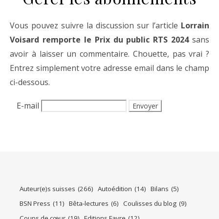
Vous pouvez suivre la discussion sur l’article
Lorrain
Voisard remporte le Prix du public RTS 2024
sans
avoir à laisser un commentaire. Chouette, pas vrai ?
Entrez simplement votre adresse email dans le champ
ci-dessous.
E-mail
Auteur(e)s suisses
(266)
Autoédition
(14)
Bilans
(5)
BSN Press
(11)
Bêta-lectures
(6)
Coulisses du blog
(9)
Coups de cœur
(19)
Editions Favre
(12)