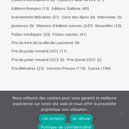
Editions Romann
(13)
Editions Slatkine
(40)
Evénements littéraires
(51)
Gore des Alpes
(6)
Interviews
(5)
Jeunesse
(9)
Maisons d'édition suisses
(247)
Nouvelles
(10)
Polars nordiques
(33)
Polars suisses
(91)
Prix du livre de la ville de Lausanne
(9)
Prix du polar romand 2022
(11)
Prix du polar romand 2023
(9)
Prix Gonet 2025
(2)
Prix littéraires
(25)
Services Presse
(174)
Suisse
(199)
Nous utilisons des cookies pour vous garantir la meilleure
expérience sur notre site web et nous offrir la possibilité
d'optimiser son utilisation.
2026 tasouleslivres.com ©
Politique de confidentialité
Contact
J'ai compris
Je refuse
Politique de confidentialité