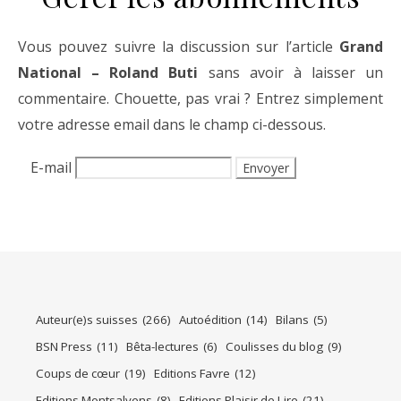
Vous pouvez suivre la discussion sur l’article
Grand
National – Roland Buti
sans avoir à laisser un
commentaire. Chouette, pas vrai ? Entrez simplement
votre adresse email dans le champ ci-dessous.
E-mail
Auteur(e)s suisses
(266)
Autoédition
(14)
Bilans
(5)
BSN Press
(11)
Bêta-lectures
(6)
Coulisses du blog
(9)
Coups de cœur
(19)
Editions Favre
(12)
Editions Montsalvens
(8)
Editions Plaisir de Lire
(21)