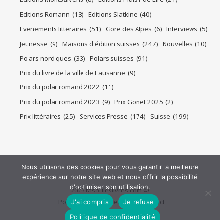
Editions Romann
(13)
Editions Slatkine
(40)
Evénements littéraires
(51)
Gore des Alpes
(6)
Interviews
(5)
Jeunesse
(9)
Maisons d'édition suisses
(247)
Nouvelles
(10)
Polars nordiques
(33)
Polars suisses
(91)
Prix du livre de la ville de Lausanne
(9)
Prix du polar romand 2022
(11)
Prix du polar romand 2023
(9)
Prix Gonet 2025
(2)
Prix littéraires
(25)
Services Presse
(174)
Suisse
(199)
Nous utilisons des cookies pour vous garantir la meilleure
expérience sur notre site web et nous offrir la possibilité
d'optimiser son utilisation.
2026 tasouleslivres.com ©
Politique de confidentialité
Contact
J'ai compris
Je refuse
Politique de confidentialité