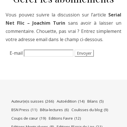
Vous pouvez suivre la discussion sur l’article
Serial
Net Flic – Joachim Turin
sans avoir à laisser un
commentaire. Chouette, pas vrai ? Entrez simplement
votre adresse email dans le champ ci-dessous.
E-mail
Auteur(e)s suisses
(266)
Autoédition
(14)
Bilans
(5)
BSN Press
(11)
Bêta-lectures
(6)
Coulisses du blog
(9)
Coups de cœur
(19)
Editions Favre
(12)
Editions Montsalvens
(8)
Editions Plaisir de Lire
(21)