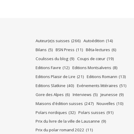
Auteur(e)s suisses
(266)
Autoédition
(14)
Bilans
(5)
BSN Press
(11)
Bêta-lectures
(6)
Coulisses du blog
(9)
Coups de cœur
(19)
Editions Favre
(12)
Editions Montsalvens
(8)
Editions Plaisir de Lire
(21)
Editions Romann
(13)
Editions Slatkine
(40)
Evénements littéraires
(51)
Gore des Alpes
(6)
Interviews
(5)
Jeunesse
(9)
Maisons d'édition suisses
(247)
Nouvelles
(10)
Polars nordiques
(32)
Polars suisses
(91)
Prix du livre de la ville de Lausanne
(9)
Prix du polar romand 2022
(11)