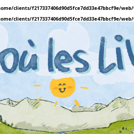
home/clients/f217337406d90d5fce7dd33e47bbcf9e/web/w
home/clients/f217337406d90d5fce7dd33e47bbcf9e/web/w