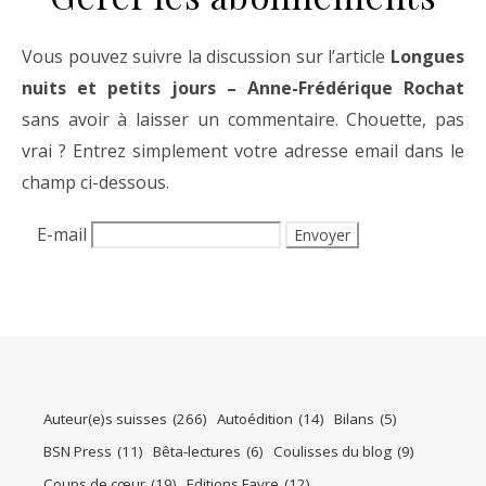
Vous pouvez suivre la discussion sur l’article
Longues
nuits et petits jours – Anne-Frédérique Rochat
sans avoir à laisser un commentaire. Chouette, pas
vrai ? Entrez simplement votre adresse email dans le
champ ci-dessous.
E-mail
Auteur(e)s suisses
(266)
Autoédition
(14)
Bilans
(5)
BSN Press
(11)
Bêta-lectures
(6)
Coulisses du blog
(9)
Coups de cœur
(19)
Editions Favre
(12)