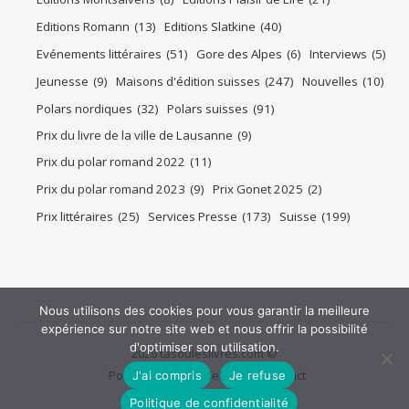
Editions Romann
(13)
Editions Slatkine
(40)
Evénements littéraires
(51)
Gore des Alpes
(6)
Interviews
(5)
Jeunesse
(9)
Maisons d'édition suisses
(247)
Nouvelles
(10)
Polars nordiques
(32)
Polars suisses
(91)
Prix du livre de la ville de Lausanne
(9)
Prix du polar romand 2022
(11)
Prix du polar romand 2023
(9)
Prix Gonet 2025
(2)
Prix littéraires
(25)
Services Presse
(173)
Suisse
(199)
Nous utilisons des cookies pour vous garantir la meilleure
expérience sur notre site web et nous offrir la possibilité
d'optimiser son utilisation.
2026 tasouleslivres.com ©
Politique de confidentialité
Contact
J'ai compris
Je refuse
Politique de confidentialité