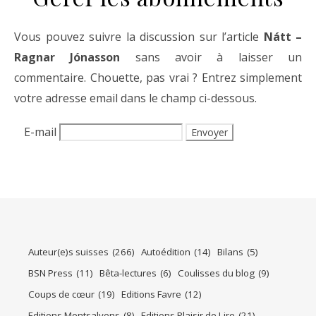
Vous pouvez suivre la discussion sur l’article
Nátt –
Ragnar Jónasson
sans avoir à laisser un
commentaire. Chouette, pas vrai ? Entrez simplement
votre adresse email dans le champ ci-dessous.
E-mail
Auteur(e)s suisses
(266)
Autoédition
(14)
Bilans
(5)
BSN Press
(11)
Bêta-lectures
(6)
Coulisses du blog
(9)
Coups de cœur
(19)
Editions Favre
(12)
Editions Montsalvens
(8)
Editions Plaisir de Lire
(21)